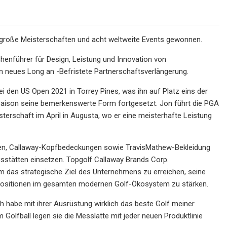
 große Meisterschaften und acht weltweite Events gewonnen.
chenführer für Design, Leistung und Innovation von
in neues Long an -Befristete Partnerschaftsverlängerung.
 den US Open 2021 in Torrey Pines, was ihn auf Platz eins der
 Saison seine bemerkenswerte Form fortgesetzt. Jon führt die PGA
terschaft im April in Augusta, wo er eine meisterhafte Leistung
elen, Callaway-Kopfbedeckungen sowie TravisMathew-Bekleidung
sstätten einsetzen. Topgolf Callaway Brands Corp.
m das strategische Ziel des Unternehmens zu erreichen, seine
spositionen im gesamten modernen Golf-Ökosystem zu stärken.
ch habe mit ihrer Ausrüstung wirklich das beste Golf meiner
m Golfball legen sie die Messlatte mit jeder neuen Produktlinie