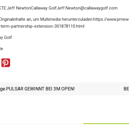
TE:Jeff NewtonCallaway
GolfJeff.Newton@callawaygolf.com
 Originalinhalte an, um Multimedia herunterzuladen:https://www.prn
term-partnership-extension-301878110.html
y Golf
te
ige:
PULSAR GEWINNT BEI 3M OPEN!
BE