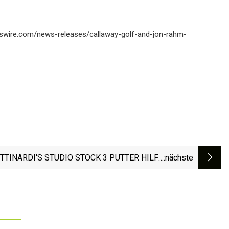
ewswire.com/news-releases/callaway-golf-and-jon-rahm-
TTINARDI'S STUDIO STOCK 3 PUTTER HILFT,
:nächste
EINEN HISTORISCHEN SIEG ZU SICHERN