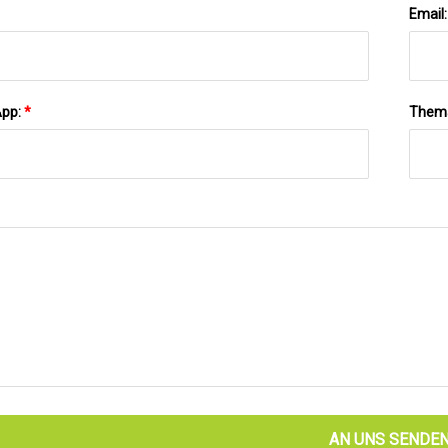
Email
App:
*
Them
AN UNS SENDE