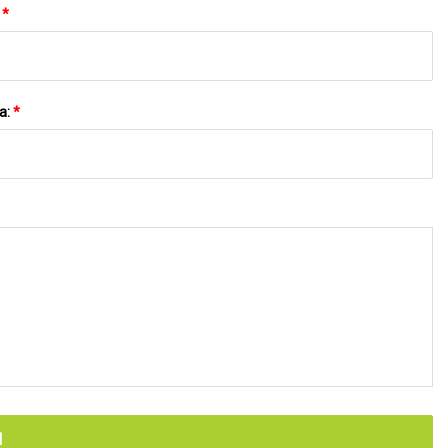
:
*
a:
*
N