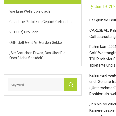
Jun 19, 20
Wie Eine Welle Von Krach
Der globale Go
Geladene Pistole Im Gepäck Gefunden
CARLSBAD, Kalif
25.000 $ Pro Loch
Golfausrüstung,
OBF: Golf Geht An Gordon Gekko
Rahm kam 2021 z
Golf-Weltrangli
„Sie Brauchen Etwas, Das Über Die
Oberfläche Sprudelt“
TOUR mit vier S
ablieferte und 
Rahm wird weit
und -Schuhe tra
(„Unternehmen“ 
Position als w
„Ich bin so glü
Karriere gespiel