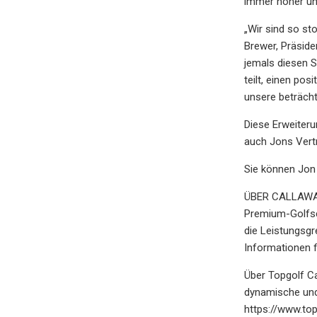
immer höher und
„Wir sind so st
Brewer, Präside
jemals diesen S
teilt, einen po
unsere beträcht
Diese Erweiteru
auch Jons Vertr
Sie können Jon
ÜBER CALLAWAY 
Premium-Golfsc
die Leistungsgr
Informationen f
Über Topgolf Ca
dynamische und
https://www.to