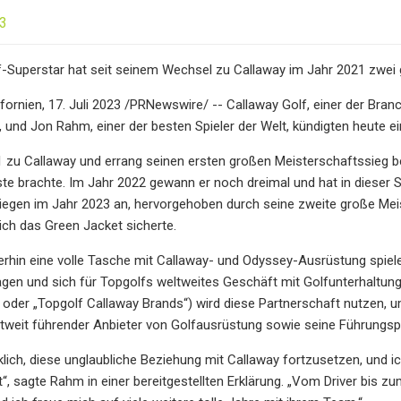
23
lf-Superstar hat seit seinem Wechsel zu Callaway im Jahr 2021 zwei
ornien, 17. Juli 2023 /PRNewswire/ -- Callaway Golf, einer der Bran
 und Jon Rahm, einer der besten Spieler der Welt, kündigten heute e
u Callaway und errang seinen ersten großen Meisterschaftssieg bei
ste brachte. Im Jahr 2022 gewann er noch dreimal und hat in dieser
iegen im Jahr 2023 an, hervorgehoben durch seine zweite große Meis
sich das Green Jacket sicherte.
erhin eine volle Tasche mit Callaway- und Odyssey-Ausrüstung spi
gen und sich für Topgolfs weltweites Geschäft mit Golfunterhaltung
oder „Topgolf Callaway Brands“) wird diese Partnerschaft nutzen, u
eltweit führender Anbieter von Golfausrüstung sowie seine Führung
cklich, diese unglaubliche Beziehung mit Callaway fortzusetzen, und i
t“, sagte Rahm in einer bereitgestellten Erklärung. „Vom Driver bis zu