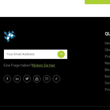
QU
He
Übe
Pr
Nac
Eine Frage haben?
Klicken Sie hier
Blo
Kon
Sei
Pri