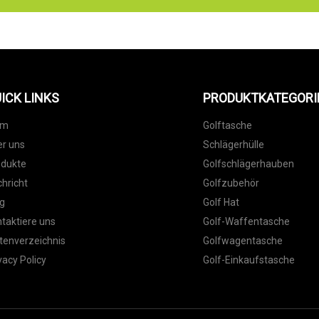
ICK LINKS
PRODUKTKATEGORI
im
Golftasche
r uns
Schlägerhülle
odukte
Golfschlägerhauben
hricht
Golfzubehör
g
Golf Hat
taktiere uns
Golf-Waffentasche
tenverzeichnis
Golfwagentasche
vacy Policy
Golf-Einkaufstasche