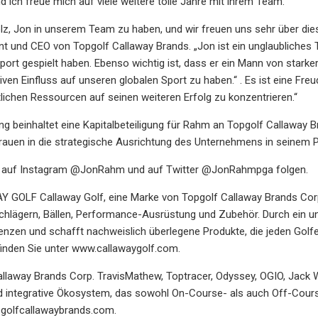
 ich freue mich auf viele weitere tolle Jahre mit ihrem Team.“
olz, Jon in unserem Team zu haben, und wir freuen uns sehr über die
nt und CEO von Topgolf Callaway Brands. „Jon ist ein unglaubliches T
port gespielt haben. Ebenso wichtig ist, dass er ein Mann von starker
sitiven Einfluss auf unseren globalen Sport zu haben.“ . Es ist eine F
lichen Ressourcen auf seinen weiteren Erfolg zu konzentrieren.“
ng beinhaltet eine Kapitalbeteiligung für Rahm an Topgolf Callaway Br
auen in die strategische Ausrichtung des Unternehmens in seinem Por
 auf Instagram @JonRahm und auf Twitter @JonRahmpga folgen.
GOLF Callaway Golf, eine Marke von Topgolf Callaway Brands Corp. 
hlägern, Bällen, Performance-Ausrüstung und Zubehör. Durch ein un
enzen und schafft nachweislich überlegene Produkte, die jeden Golf
inden Sie unter www.callawaygolf.com.
llaway Brands Corp. TravisMathew, Toptracer, Odyssey, OGIO, Jack W
 integrative Ökosystem, das sowohl On-Course- als auch Off-Course
pgolfcallawaybrands.com.