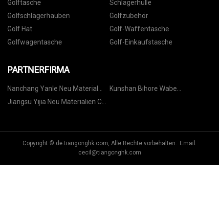
Golftasche
Schlägerhülle
Golfschlägerhauben
Golfzubehör
Golf Hat
Golf-Waffentasche
Golfwagentasche
Golf-Einkaufstasche
PARTNERFIRMA
Nanchang Yanle Neu Material
Kunshan Bihore Wabe
Co., GmbH
Materialien Technologie Co., Ltd
Jiangsu Yijia Neu Materialien Co.,
Ltd.
Copyright © de.tiangonghk.com, Alle Rechte vorbehalten. Email:
cecil@tiangonghk.com