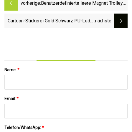
vorherige:
Benutzerdefinierte leere Magnet Trolley
Pitchgabel Griff Übung Net Stand Bag
Club Set Caddy Driver Simulator Remote
Cartoon-Stickerei Gold Schwarz PU-Leder
:nächste
Golf Zubehör
Blade Golf Putter Cover Headcovers
Name:
*
Email:
*
Telefon/WhatsApp:
*